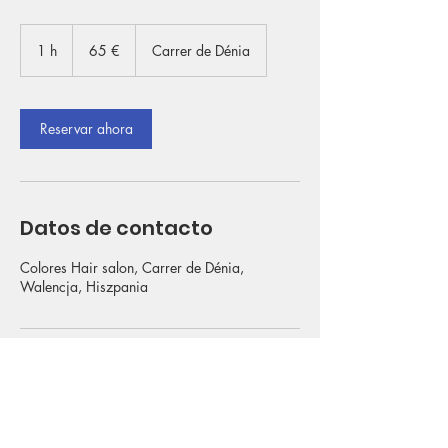
65
euros
1 h
1
65 €
Carrer de Dénia
Reservar ahora
Datos de contacto
Colores Hair salon, Carrer de Dénia,
Walencja, Hiszpania
Contacto:
Tel: 642 836 007